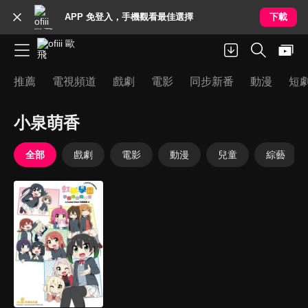
APP 免登入，手機觀看最佳選擇
下載
推薦
電視頻道
戲劇
電影
同步新番
動漫
短
小泉萌香
全部
戲劇
電影
動漫
兒童
綜藝