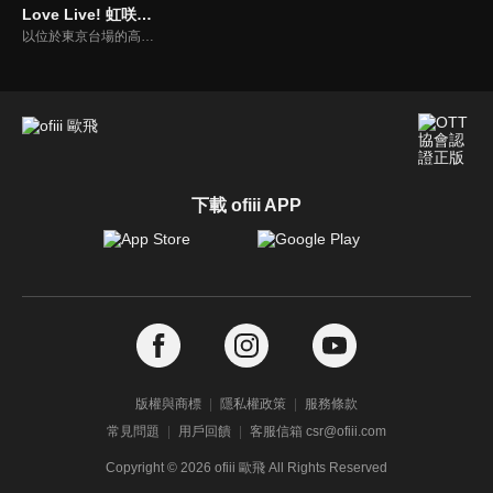
Love Live! 虹咲學園-學園偶像同好會 短篇動畫
以位於東京台場的高中，虹咲學園為舞台，描繪學園偶像同好會13人日常的短篇動畫！ Love Live! 虹咲學園學園偶像同好會的外傳漫畫《虹咲四格》終於做成動畫動起來了！ 將虹學成員13人的可愛日常悠哉地傳達給你！
下載 ofiii APP
版權與商標
隱私權政策
服務條款
常見問題
用戶回饋
客服信箱 csr@ofiii.com
Copyright ©
2026
ofiii 歐飛 All Rights Reserved