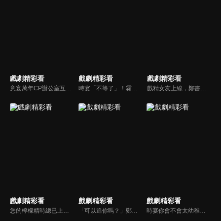
戲劇精彩看
戲劇精彩看
戲劇精彩看
意宴萬年CP辦公室互撩，虎狼之詞超害羞
時宴「不等了」！霸氣擁吻鄭書意
戲精女友上線，鄭書意委屈巴巴，時宴凍未條～
戲劇精彩看
戲劇精彩看
戲劇精彩看
您的檸檬精時總已上線！看鄭書意如何花式哄傲嬌醋王
「可以追你嗎？」鄭書意丟直球，時宴慌了！
時宴你會不會太幼稚了啦～