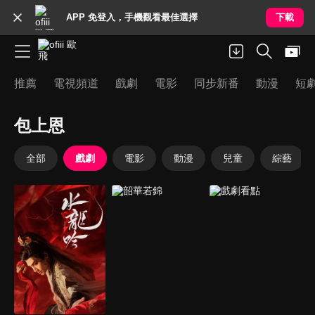
APP 免登入，手機觀看最佳選擇
下載
推薦
電視頻道
戲劇
電影
同步新番
動漫
短
包上恩
全部
戲劇
電影
動漫
兒童
綜藝