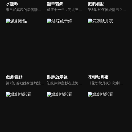
水龍吟
韶華若錦
戲劇看點
來自於異境的唐儷辭（羅雲熙 飾），師從周睇樓，後為隱居世外的國舅之子，在被構陷其涉及一滅門案，被迫捲入江湖紛爭之中。
成康十一年，定北王江緒為查軍餉貪墨案返京，迎娶將門之女明檀穩住朝局。隨調查深入，牽出貪腐勢力盤根錯節，關乎朝廷經濟命脈。江緒誓言連根拔起，卻致明家遭誣陷滅門。為昭雪冤屈，江緒與明檀攜手揭真相，歷經生死與陰謀，終將主謀繩之以法，守護百姓，也收穫摯愛情深。
第8集 如何撩純情男？用這招就對了！
戲劇看點
裝腔啟示錄
花朝秋月夜
第7集 苦勸姊妹遠離渣男反被罵？！
初級律師唐影在上海紅圈律所工作，意外結識了合作方許子詮。雖然二人暗生情愫，卻始終沒有勇氣直面真實的情感。許子詮面對富豪馬其遠對唐影的追求，終於確定自己早已喜歡上了唐影。與此同時，唐影正面臨著同事的排擠和父母突襲來滬的雙重壓力。
《花朝秋月夜》陸劇線上看。琵琶首席李颯颯，舞臺魅力演奏之際，機緣巧合，一把鳳頸琵琶將她捲入千年之前的盛朝，成為一名棄婦琵琶女。流落上京街頭的她，陰差陽錯棲身於右教坊，與混跡市井鶯燕環繞的右教坊掌管人陸景年結緣，兩人開啟試探周旋，高手過招模式。