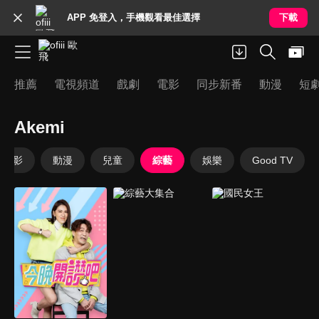
APP 免登入，手機觀看最佳選擇
下載
推薦
電視頻道
戲劇
電影
同步新番
動漫
短
Akemi
電影
動漫
兒童
綜藝
娛樂
Good TV