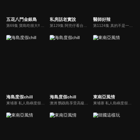
五花八門金銀島
私房話老實說
醫師好辣
第69集 寶島吃很大!! 外國人必吃台灣美食大推薦
第129集 阿兜仔看台灣!! 假東西怎麼這麼多?!
第1124集 真的不是一點小事就爆走？醫病互嗆大會來了！
海島度假chill
海島度假chill
東南亞風情
柬埔寨 私人島嶼度假體驗！最漫遊的隱世天堂度假勝地
澳洲 鸚鵡島享受高級奢華露營！黑暗監獄化身的藝術聖地
柬埔寨 私人島嶼度假體驗！最漫遊的隱世天堂度假勝地