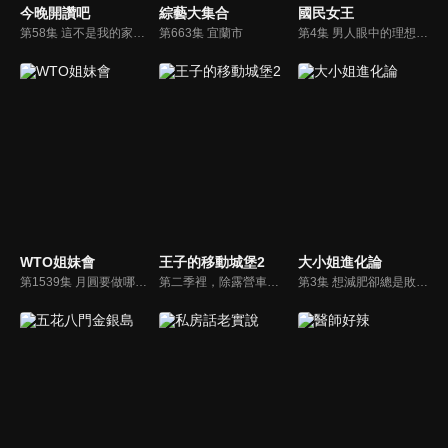
今晚開讚吧
綜藝大集合
國民女王
第58集 這不是我的家鄉味？外國人即將崩潰啦？！
第663集 宜蘭市
第4集 男人眼中的理想情人 標準在哪裡？
WTO姐妹會
王子的移動城堡2
大小姐進化論
第1539集 月圓要做哪檔事？！今晚一起趴踢
第二季裡，除露營車外，我們加入了更多的移動元素，節目中特別請來新的搭檔Akemi，從柬埔寨拉開冒險旅程的序幕，騎乘摩托車穿梭在城市中，再到澳洲來趟史詩般的公路旅行。
第3集 想減肥卻總是敗給意志力？黃小柔獨家分享神奇異果瘦身法！？