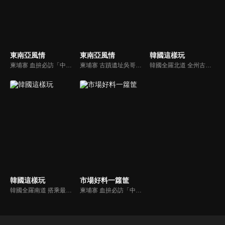
東南亞風情
東南亞風情
韓國這樣玩
柬埔寨 血拚必訪「中央市場」！金邊最大的傳統市場
柬埔寨 古蹟遺址吳哥窟！挑戰傳統吳哥表演，融入當地文化體驗
韓國全羅北道 全州古城韓服一日遊
韓國這樣玩
市場好料一籮筐
韓國全羅南道 搭乘最長海上纜車 前進朝鮮半島最南端
柬埔寨 血拚必訪「中央市場」！金邊最大的傳統市場