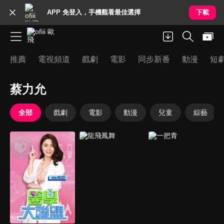
APP 免登入，手機觀看最佳選擇
下載
推薦
電視頻道
戲劇
電影
同步新番
動漫
短
蔡力允
全部
戲劇
電影
動漫
兒童
綜藝