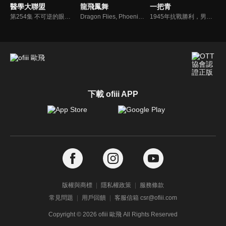
醫學大聯盟
龍飛鳳舞
一把青
第254集 不可逆的眼睛疾病 如何保養與照護？
Dragon Flies, Phoenix Dancing
1945年抗戰勝利，男人們的戰爭結束了，女人們的才開始。朱青，師娘，小周，三個女人，雖然曾相互背叛、傷害，但依然守著對方那臉上淡去的紅妝及滄桑…血灑藍天的男人看不到為之奮戰的王朝，城邑傾滅後的殘恒，女人才能得見，才是見證…
下載 ofiii APP
版權與商標
隱私權政策
服務條款
常見問題
用戶回饋
客服信箱 csr@ofiii.com
Copyright ©
2026
ofiii 歐飛 All Rights Reserved