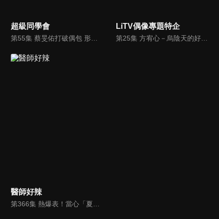
超級同學會
LiTV偶像專題特企
第55集 蔡旻佑打破偶包 形象徹底大崩壞
第25集 方宥心－烏陰天的好日子專訪
醫師好辣
第366集 熱爆表！當心「夏」出一身病？！