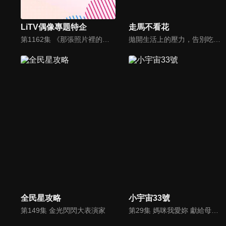
LiTV偶像專題特企
走馬不看花
第1162集 《那張照片裡的我們》專訪 - 導演/監製湯昇榮,方宥心,宋柏緯,導演鄭乃方
拋開生活上的壓力，告別吃吃喝喝、走走看看的空乏之旅，「走馬不看花」為您策劃旅行新攻略，深入他鄉，體驗在地風情，感受全新風貌。透過鏡頭來刺激您的感官，用全新的角度了解旅行的意義，用最真誠的方式玩出不一樣的旅程，找出旅行的感動，跟著我們一起探索心中另一面美麗桃花源吧！
全民星攻略
小宇宙33號
第149集 金光閃閃大表演家
第29集 媽咪我愛妳 獻給母親的一首歌