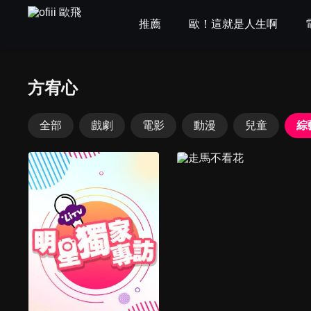
推薦
歐！這就是人生啊
方宥心
全部
戲劇
電影
動漫
兒童
綜