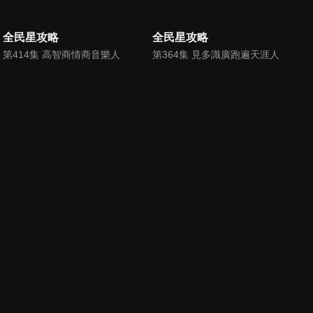
全民星攻略
全民星攻略
第414集 高智商情商音樂人
第364集 見多識廣跑遍天涯人