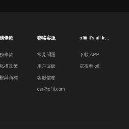
務條款
聯絡客服
ofiii lt’s all free
務條款
常見問題
下載 APP
私權政策
用戶回饋
電視看 ofiii
權與商標
客服信箱
csr@ofiii.com