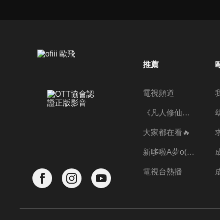
推薦
電視頻道
《凡人修仙傳》第五季全新開播✨
大家都在看🔥
新哆啦A夢o((ﾐﾟｴﾟﾐ))o
電視台熱播