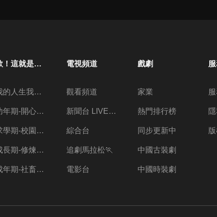
歐！這就是人生啊
電視頻道
戲劇
服
我的人生我做主
觀看頻道
家業
服
幼年期-開心放暑假
新聞台 LIVE 直播
熱門排行榜
隱
求學期-校園三兩事
綜合台
同步更新中
版
成長期-修煉愛情的心酸
追劇馬拉松🏃
中國古裝劇
成年期-社畜的職場人生
電影台
中國時裝劇