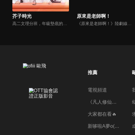
芥子時光
原來是老師啊！
高二文理分班，年級墊底的蘭靖灰和年級第一的凌冬成了同桌，蘭父告訴蘭靖灰，凌冬是他的二表舅。處處不對盤的兩個人都想盡快擺脱對方。但事與願違，在蘭父和班主任要求下，凌冬不得不開始實施改造外甥計劃。而班級小透明肖小畫也無端被牽扯進來...
《原來是老師啊！》陸劇線上看。紅極一時的落難巨星向東南（陳學冬），搖身一變成為了學校的音樂老師兼班主任，與英語老師蘇淇（張佳寧）和高一八班的學生們共同成長的故事。
推薦
電視頻道
《凡人修仙傳》第五季全新開播✨
大家都在看🔥
新哆啦A夢o((ﾐﾟｴﾟﾐ))o