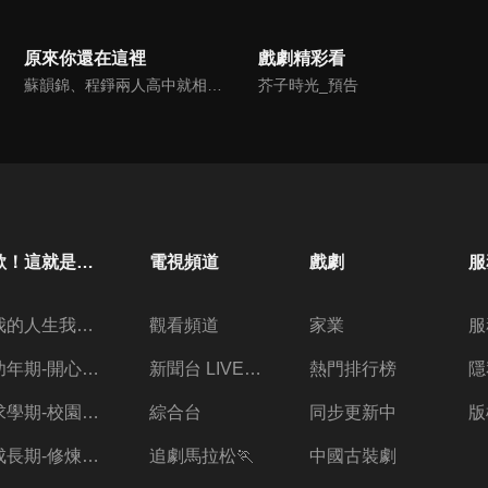
原來你還在這裡
戲劇精彩看
蘇韻錦、程錚兩人高中就相識，但韻錦深知兩人的家庭背景和個性相差太多，也只能逃避程錚不離不棄的追求。踏入社會後，費盡千辛萬苦才在一起的他們，卻因誤會衝突不斷而決定分手。程錚在失去韻錦後才領悟到愛情的真諦，於是拋開家庭給予的一切，獨自打拼事業，同時在默默原地守候，等待韻錦回到身邊…
芥子時光_預告
歐！這就是人生啊
電視頻道
戲劇
服
我的人生我做主
觀看頻道
家業
服
幼年期-開心放暑假
新聞台 LIVE 直播
熱門排行榜
隱
求學期-校園三兩事
綜合台
同步更新中
版
成長期-修煉愛情的心酸
追劇馬拉松🏃
中國古裝劇