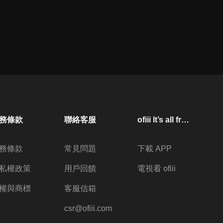
務條款
聯絡客服
ofiii lt’s all free
務條款
常見問題
下載 APP
私權政策
用戶回饋
電視看 ofiii
權與商標
客服信箱
csr@ofiii.com