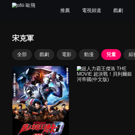
推薦
電視頻道
戲劇
宋克軍
全部
戲劇
電影
動漫
兒童
綜