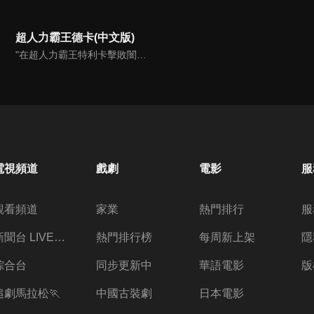
超人力霸王德卡(中文版)
"在超人力霸王特利卡擊敗闇之巨人十年後，昔日的怪獸災害已消滅，地球似乎恢復了和平。人類的目光進一步轉向宇宙，而怪獸災害的對策規模開始縮小。就在這時，突然飛來的神秘宇宙浮遊物體「索菲亞」開始襲擊地球，人類與宇宙的聯繫被斷絕，成為了「孤島般的星球」…"
電視頻道
戲劇
電影
服
觀看頻道
家業
熱門排行
服
新聞台 LIVE 直播
熱門排行榜
每周新上架
隱
綜合台
同步更新中
華語電影
版
追劇馬拉松🏃
中國古裝劇
日本電影