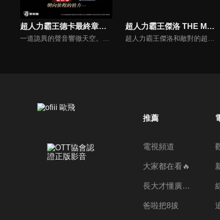
超人力霸王德卡最終章：旅途的彼方…(中文版)
超人力霸王傑洛 THE MOVIE 超決戰！貝利爾銀河帝國(中文版)
一道詭異的聲音響徹天空。聽到的人們紛紛失去知覺，最後甚至消失無蹤。前往調查的專家小組「GUTS-SELECT」，遇到的卻是接二連三來襲的外星人大軍，以及駕駛漆黑要塞型太空艦「佐爾加烏斯」，扭曲了地球天空的統治者「基貝魯斯教授」。一位認識基貝魯斯的神秘女子突然降臨在苦苦奮戰中的奏大等人面前。
超人力霸王傑洛和敵對的超人力霸王貝利亞。邪惡的貝利亞成為了銀河皇帝。初登場的傑洛超人力霸王作為主角與前作的敵人——以凱撒貝利亞形態復活的、率領貝利亞銀河帝國貝利雅爾超人力霸王的決戰。
推薦
電視頻道
大家都在看🔥
長大才懂廣志的偉大
爸啦把8拔