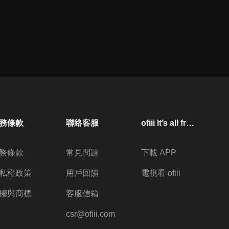
務條款
聯絡客服
ofiii lt’s all free
務條款
常見問題
下載 APP
私權政策
用戶回饋
電視看 ofiii
權與商標
客服信箱
csr@ofiii.com