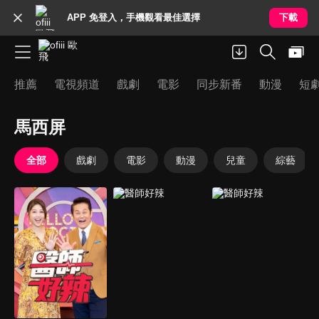
APP 免登入，手機觀看最佳選擇
下載
推薦
電視頻道
戲劇
電影
同步新番
動漫
短
馬西屏
全部
戲劇
電影
動漫
兒童
綜藝