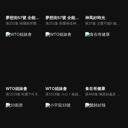
夢想街57號 全能事務所
夢想街57號 全能事務所
神馬好時光
第252集 韓國瑜突襲 他爆：吳震怒「別忘黨恩」？陸經濟數據反彈假的 就業5年最差！
第251集 郭董兩道神秘護身符 選總統神機妙算？最貴停車場法拍 陷「四字魔咒」！
第25集 怎麼可能!! 她們竟然做過這個行業?
WTO姐妹會
WTO姐妹會
食在有健康
第1519集 蛇麼?!今天聊蛇麼?! 各國人又愛又恨的牠?!
第1518集 小心！祂就在你身邊！各國最驚悚傳說…
第466集 喝茶好處多 讓你變瘦、變美、變健康