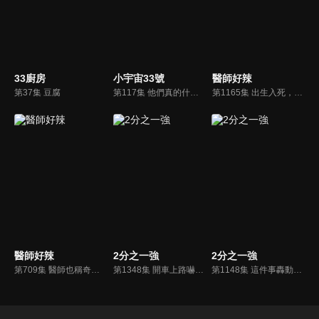
33廚房
小宇宙33號
醫師好辣
第37集 豆腐
第117集 他們真的什麼都能聊?! 爆紅名嘴入侵小宇宙
第1165集 出生入死，絕不簡單的心臟科？！
醫師好辣
2分之一強
2分之一強
第709集 醫師也稱奇的案件 保證讓你瞠目結舌？！
第1348集 開車上路嚇破膽？！各國靈異公路猛鬼傳說！
第1148集 這件事轟動全國！各國家喻戶曉離奇之謎！