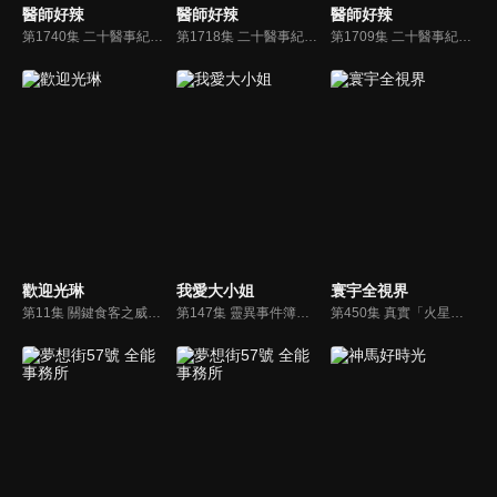
醫師好辣
醫師好辣
醫師好辣
第1740集 二十醫事紀百科，整形軼聞，假體爆裂、為躲債變臉？！
第1718集 二十醫事紀百科，恐怖！日常動作竟成致命危機？！
第1709集 二十醫事紀百科！婦產科離奇案例說不完？！
歡迎光琳
我愛大小姐
寰宇全視界
第11集 關鍵食客之威廉寶傑
第147集 靈異事件簿！梁又南拍戲遇女鬼，過程令來賓毛骨悚然？！
第450集 真實「火星」 毅力號採集「樣本」充滿驚喜 特斯拉Optimus「未來人類」誕生？