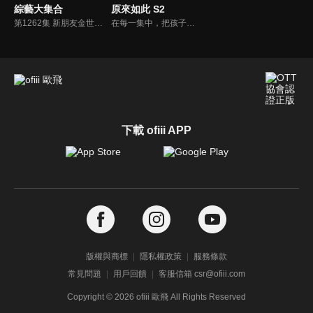
綜藝大集合
原來如此 S2
第1262集 新朋友金世星來啦！籃籃怎麼會有不認識的啦啦隊?！郭忠祐遭遇強敵?！浣熊哥哥深層不露耍花槍?！藝人：我要驗排跑太快翻車啦要看成績?！(台南市)
在每一集中，把孩子在生活中最常遇到的問題，以情境劇的方式解答，並搭配鮮豔的色彩、可愛的動畫元素及哥哥姐姐豐富的表演，吸引孩童目光。除了精彩的節目內容外，也加入客家話生活用語教學，讓孩童在收視節目的過程中，自然而然學會客語。
下載 ofiii APP
版權與商標
隱私權政策
服務條款
常見問題
用戶回饋
客服信箱 csr@ofiii.com
Copyright ©
2026
ofiii 歐飛 All Rights Reserved