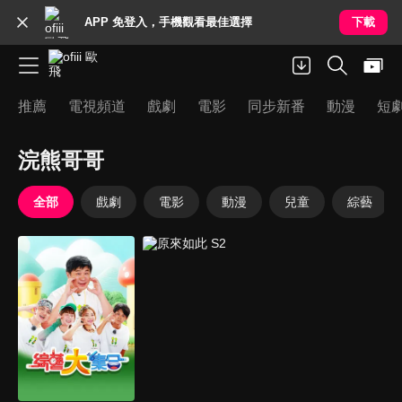
APP 免登入，手機觀看最佳選擇
下載
推薦
電視頻道
戲劇
電影
同步新番
動漫
短
浣熊哥哥
全部
戲劇
電影
動漫
兒童
綜藝