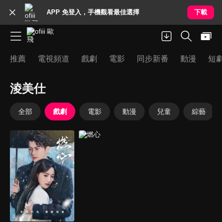
APP 免登入，手機觀看最佳選擇
下載
推薦
電視頻道
戲劇
電影
同步新番
動漫
短
淩美仕
全部
戲劇
電影
動漫
兒童
綜藝