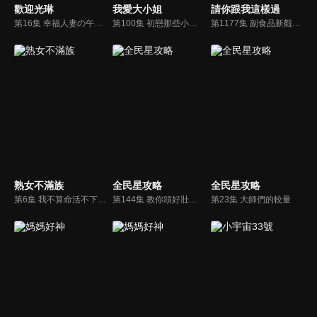
歡迎光琳
我愛大小姐
請你跟我這樣過
第16集 幸福人妻の午後食光
第100集 初戀那些小事！初戀傷透劉真的心竟卻最刻苦銘心？！
第1177集 副食品新觀念？！跟以前差很多？！
熟女不滿族
全民星攻略
全民星攻略
第6集 我不算命活不下去！全台神機妙算大會串
第144集 教你頭好壯壯的專家
第23集 大師們的較量