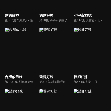
媽媽好神
媽媽好神
小宇宙33號
第507集 急驚風v.s.慢郎中？夫妻快慢不同該聽誰的？
第18集 媽媽我快瘋了！！我的小孩會假哭？！
第116集 沒有它不行?! 單身女星私藏大拍賣
台灣啟示錄
醫師好辣
醫師好辣
第1337集 劉真辛龍情
第878集 誰能懂我的痛，疾病讓你有苦說不出？！
第554集 別急，停三秒分辨身體分泌物抓出病？！