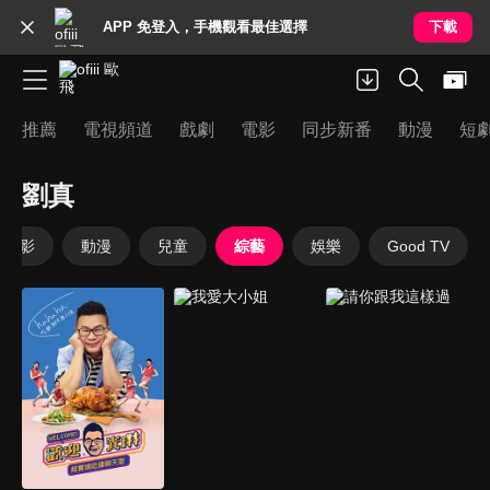
APP 免登入，手機觀看最佳選擇
下載
推薦
電視頻道
戲劇
電影
同步新番
動漫
短
劉真
電影
動漫
兒童
綜藝
娛樂
Good TV