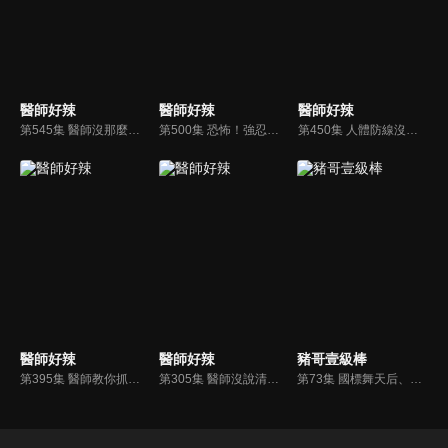
醫師好辣
醫師好辣
醫師好辣
第545集 醫師沒那麼好當，看診跟你想得不一樣？！
第500集 恐怖！強忍不適，反讓身體受重創？！
第450集 人體防線沒顧好，免疫失調恐致命？！
醫師好辣
醫師好辣
豬哥壹級棒
第395集 醫師教你抓出身體失衡陷阱！
第305集 醫師沒說清楚的健康新觀念？！
第73集 國標舞天后、愛心便當推手