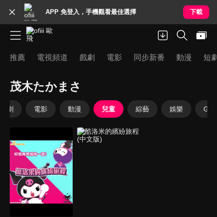
APP 免登入，手機觀看最佳選擇
下載
推薦
電視頻道
戲劇
電影
同步新番
動漫
短
茂木たかまさ
戲劇
電影
動漫
兒童
綜藝
娛樂
Goo