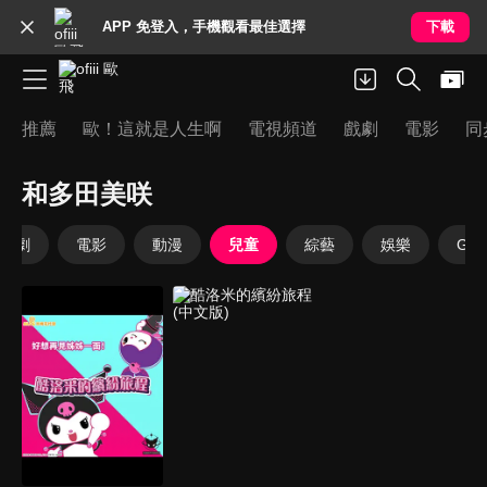
APP 免登入，手機觀看最佳選擇
下載
推薦
歐！這就是人生啊
電視頻道
戲劇
電影
同
和多田美咲
戲劇
電影
動漫
兒童
綜藝
娛樂
Goo