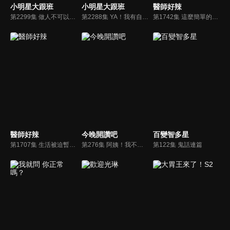
小明星大跟班
小明星大跟班
醫師好辣
第2299集 做人不可以這麼自私！！太缺德！這樣做真的太沒品！
第2288集 YA！我有自己的房子了！開箱明星夢想新家
第1742集 這麼簡單的事真的有人不會，日常生存大挑戰？！
醫師好辣
今晚開讚吧
百變智多星
第1707集 生活被迫暫停下來！各種感冒虎視眈眈盯上你？！
第276集 阿姨！我不想努力了！這一刻，只想好好「躺平」？！
第122集 鬼話連篇