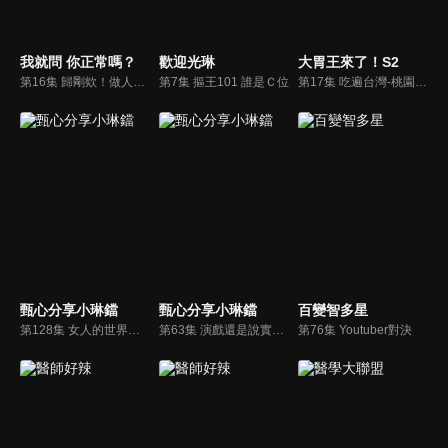
我就問 你正常嗎？
歡迎光琳
大胃王來了！S2
第16集 歸剛欸！做人差不多就好～濫好人已經過時啦！
第7集 摳王101 誰是Ｃ位
第17集 吃遍台灣-桃園上班族最愛下午茶100份
甄心分享小琳鐺
甄心分享小琳鐺
百變智多星
第128集 女人的世界好複雜！角逐影后的路，滿滿不得已？！ 沈玉琳曾看過一位玉女演員幕前飄仙氣，幕後卻愛「這一味」？！
第63集 演戲還是說實話？揭秘房仲內心OS竟是這樣？！ 沈玉琳為了賣好價錢編故事，卻遭買家當場打臉！
第76集 Youtuber對決