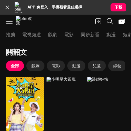
APP 免登入，手機觀看最佳選擇
下載
推薦
電視頻道
戲劇
電影
同步新番
動漫
短
關韶文
全部
戲劇
電影
動漫
兒童
綜藝