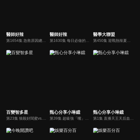
醫師好辣
醫師好辣
醫學大聯盟
第1654集 急救原因總是小到無法接受，醫院生死一瞬間？！
第1630集 每日必做的SOP，卻有著滿滿傷害你的利刃？！
第450集 迎戰熱辣夏天！演藝圈潛規則大公開？！
百變智多星
甄心分享小琳鐺
甄心分享小琳鐺
第23集 狼殺好閨蜜vs.吵鬧好朋友
第39集 超級強「嘴」！他們專靠說話打天下？！ 沈玉琳外景節目說不出好吃，反而稱讚杯子？
第1集 直播天王天后血淚史！名牌包1折錯賣慘賠千萬？！