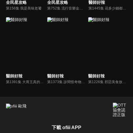
全民星攻略
全民星攻略
醫師好辣
第156集 我是美味老饕
第752集 流行音樂金頭腦
第1445集 花多少錢都救不了，為什麼治療完還是沒有好？
醫師好辣
醫師好辣
醫師好辣
第1391集 大胃王真的異於常人 ，隱藏版胃病報你知！！
第1373集 診間怪奇物語？生病路徑和你想的不一樣！
第1226集 邪惡美食放縱吃！！營養師接招教你吃了不怕負擔！！
下載 ofiii APP