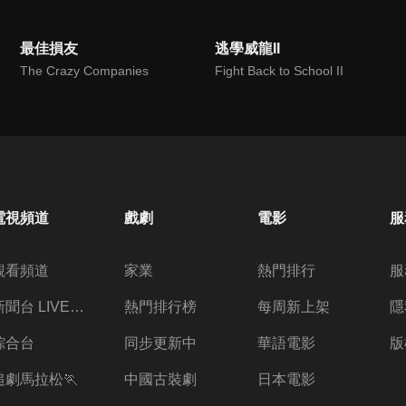
最佳損友
逃學威龍II
The Crazy Companies
Fight Back to School II
電視頻道
戲劇
電影
服
觀看頻道
家業
熱門排行
服
新聞台 LIVE 直播
熱門排行榜
每周新上架
隱
綜合台
同步更新中
華語電影
版
追劇馬拉松🏃
中國古裝劇
日本電影