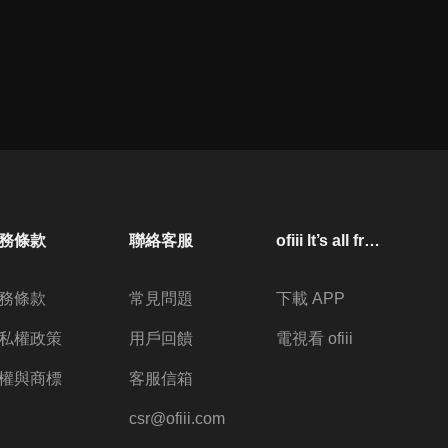
務條款
聯絡客服
ofiii lt’s all free
務條款
常見問題
下載 APP
私權政策
用戶回饋
電視看 ofiii
權與商標
客服信箱
csr@ofiii.com