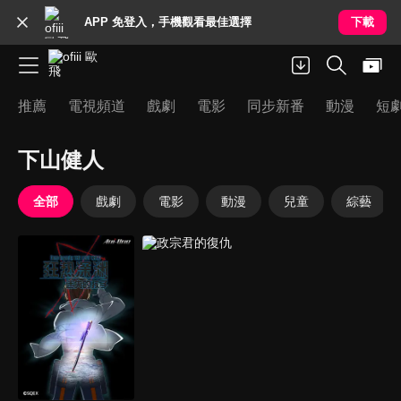
APP 免登入，手機觀看最佳選擇
下載
推薦
電視頻道
戲劇
電影
同步新番
動漫
短
下山健人
全部
戲劇
電影
動漫
兒童
綜藝