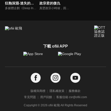
狂熱深淵-迷失的孩子
政宗君的復仇
多媒體企劃《Deep Insanity》的故事中，全世界蔓延著一種會讓人陷入昏睡狀態的神祕病症「藍道魯夫症候群（ランドルフ症候群）」。而在病症蔓延的同時，被視為是病源的巨大地下世界「Asylum」在南極被人發現。Asylum 有著與地面完全不同的生態系以及未知資源，因此人類為了解決藍道魯夫症候群以及為了取得生態系的基因情報，前往未知的世界展開探險。
真壁政宗小時候，因為他的身型較為肥胖，而被安達垣愛姬取上「豬腳」這個丟臉綽號。之後，政宗的外公為了讓他改頭換面，而將他接回老家並以魔鬼訓練鍛煉他整整 8 年。8 年後，政宗搖身一變成為大帥哥，改了原本的姓氏，並準備向愛姬展開復仇。
下載 ofiii APP
版權與商標
隱私權政策
服務條款
常見問題
用戶回饋
客服信箱 csr@ofiii.com
Copyright ©
2026
ofiii 歐飛 All Rights Reserved