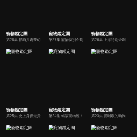
寵物鑑定團
寵物鑑定團
寵物鑑定團
第28集 貓狗共處夢幻咖啡廳！？隱藏在都市裡的童話小店不私藏報你知！
第27集 寵物特別企劃 狗寶貝訓練班！喜歡客人穿裙子的拉薩犬？！
第26集 上海特別企劃 稀有的狗狗品種！狗寶貝的月子中心！
寵物鑑定團
寵物鑑定團
寵物鑑定團
第25集 史上身價最貴的德國牧羊犬！分享最實用的寵物用品！
第24集 暢談寵物經！獨有精油按摩的寵物餐廳！
第23集 愛唱歌的狗狗！杭州特別企劃 帶你探索動物醫院！