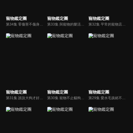
寵物鑑定團
寵物鑑定團
寵物鑑定團
第34集 零傷害不傷身！時尚小心機貓狗專用指甲彩繪套，再也不怕毛孩抓壞家具！
第33集 與寵物的樂活渡假村！毛孩也能共乘的遊覽車讓沒車的毛爸媽省去一大煩惱！
第32集 平常的寵物店逛的不夠過癮嗎？來瞧瞧附設大草皮的上百坪寵物百貨公司！
寵物鑑定團
寵物鑑定團
寵物鑑定團
第31集 誰說大狗才好訓練！？用對方法成效加倍，「玩具貴賓」的專屬訓練方式大公開！
第30集 寵物不止貓狗，專屬於「小」寵物的寵物用品店！超夯熱搜小物大推薦！？
第29集 愛水毛孩絕不能錯過！適合狗狗的秘境海灘大推薦！