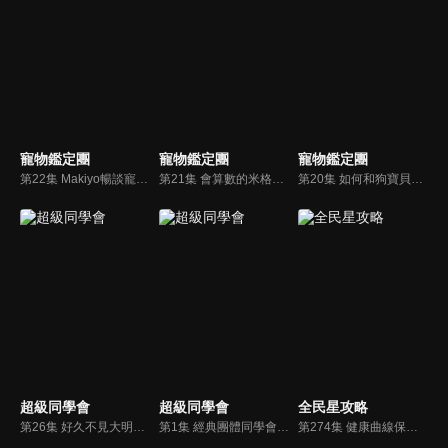
寵物鑑定團
寵物鑑定團
寵物鑑定團
第22集 Makiyo暢談寵物經！寵物特別企劃 喜歡生氣轉圈的博美犬！
第21集 會算數的米格魯犬！最會彈跳的高手原來是這犬種！
第20集 如何和狗寶貝做最好的溝通呢？！帶你認識異國風味的稀有品種犬！
超級同學會
超級同學會
全民星攻略
第26集 好久不見大明星－曹蘭
第1集 經典團體同學會合體！紅孩兒 帥哥綜藝團 雙冬姐妹花
第274集 健康曲線保持王