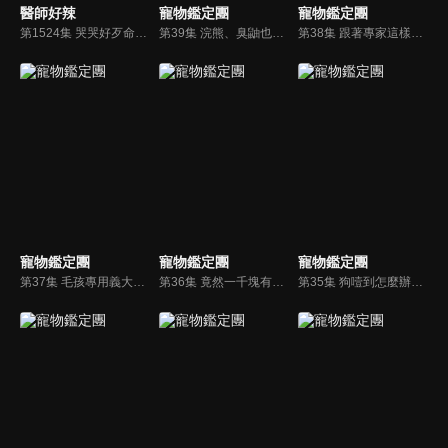
醫師好辣
寵物鑑定團
寵物鑑定團
第1524集 哭哭好歹命，好康都沒我的份？！
第39集 浣熊、臭鼬也能當寵物！？超稀有寵物大集合！
第38集 跟著專家這樣做，輕鬆解決狗寶貝分離焦慮、公寓亂吠叫的困擾！
寵物鑑定團
寵物鑑定團
寵物鑑定團
第37集 毛孩專用義大利麵！？超美歐式建築寵物友善咖啡廳給你尊爵般的享受！
第36集 竟然一千塊有找！？超低成本也能製作出時尚寵物推車！
第35集 狗噎到怎麼辦！？獸醫教你如何搶救黃金三分鐘！毛爸媽一定要學起來！