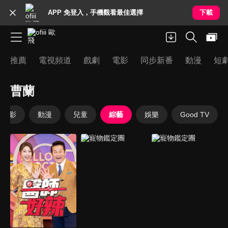
APP 免登入，手機觀看最佳選擇
下載
推薦
電視頻道
戲劇
電影
同步新番
動漫
短
曹蘭
電影
動漫
兒童
綜藝
娛樂
Good TV