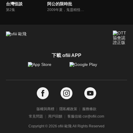
台灣怪談
阿公的限時批
第2集
2009年夏，鬼靈精怪的宋小魚，平時和保守的本省阿嬤林招弟一起住在眷村的老房中。一日，宋小魚收到了神秘的委託，居然是由已逝外省阿公托夢而來的！阿公預告說家裡即將會收到一封信件，需要小魚去完成阿公的任務。收到委託的小魚，接下來會怎麼做呢 ⋯⋯
下載 ofiii APP
版權與商標
隱私權政策
服務條款
常見問題
用戶回饋
客服信箱 csr@ofiii.com
Copyright ©
2026
ofiii 歐飛 All Rights Reserved