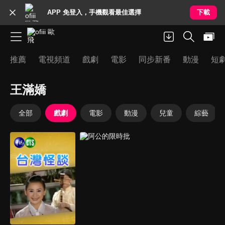
APP 免登入，手機觀看最佳選擇
下載
推薦
電視頻道
戲劇
電影
同步新番
動漫
短
王滿嬌
全部
戲劇
電影
動漫
兒童
綜藝