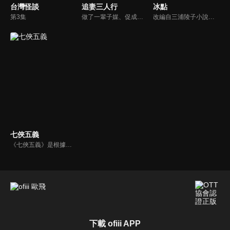
台灣怪談
追妻三人行
冰點
第3集
做了一輩子媒、促成了無數良緣佳偶的林阿妺，自己的三個兒子直不肯結婚，阿妺一怒之下將他們趕出家門，結果也只是搬到樓上的“俠客居”。阿妺百般無奈之下，將原來兒子們住的三個房間出租給年輕女孩，好“近水樓台先得月”，讓三個兒子日久生情。
改編自三浦陵子小說《冰點》。醫院院長祖浩三歲女兒小麗離奇被殺，妻子夢蓮為了填補對小麗的懷念，收養了孤女陽芷。陽芷七歲時，夢蓮無意中得知陽芷是殺死小麗兇手的女兒，而這竟然是祖浩的安排，藉此懲罰夢蓮的出軌。好強的夢蓮為了不讓丈夫的計謀打敗自己，只能將心中的憤怒發洩在陽芷身上...
七俠五義
《七俠五義》是根據中國古典名著《三俠五義》改編，拍攝成的一部演繹大宋王朝龍、虎、犬相依相隨、相爭、相鬥的江湖武俠歷史劇。
下載 ofiii APP