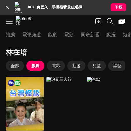
APP 免登入，手機觀看最佳選擇
下載
推薦
電視頻道
戲劇
電影
同步新番
動漫
短
林在培
全部
戲劇
電影
動漫
兒童
綜藝