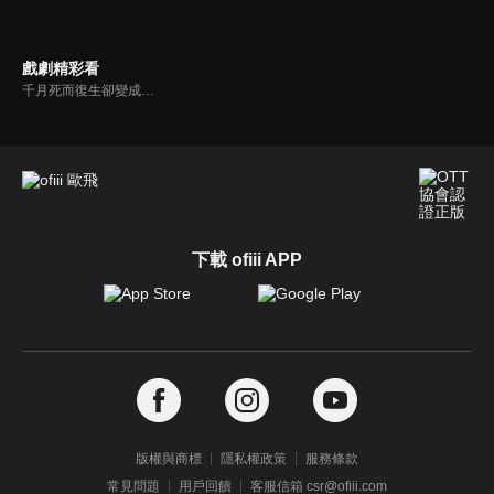
戲劇精彩看
千月死而復生卻變成妖？長風險被愛妻下毒手……
下載 ofiii APP
版權與商標
隱私權政策
服務條款
常見問題
用戶回饋
客服信箱 csr@ofiii.com