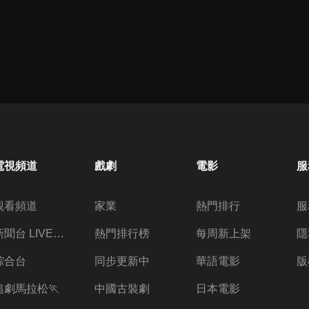
電視頻道
戲劇
電影
服
觀看頻道
家業
熱門排行
服
新聞台 LIVE 直播
熱門排行榜
每周新上架
隱
綜合台
同步更新中
華語電影
版
追劇馬拉松🏃
中國古裝劇
日本電影