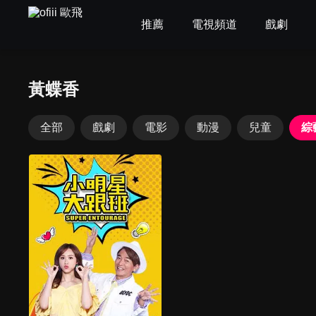
推薦
電視頻道
戲劇
黃蝶香
全部
戲劇
電影
動漫
兒童
綜