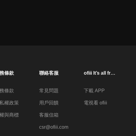
務條款
聯絡客服
ofiii lt’s all free
務條款
常見問題
下載 APP
私權政策
用戶回饋
電視看 ofiii
權與商標
客服信箱
csr@ofiii.com