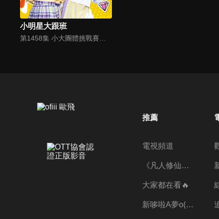
小明星大跟班
第1458集 小大團體挑戰賽！想要拿獎金就得拿出真本事
推薦
電視頻道
《凡人修仙傳》第五季全新開播✨
大家都在看🔥
新哆啦A夢o((ﾐﾟｴﾟﾐ))o