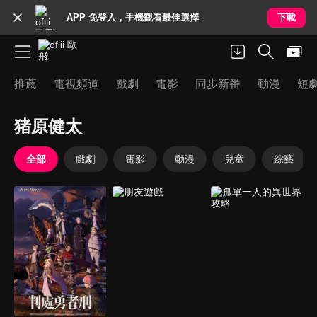
APP 免登入，手機觀看最佳選擇
下載
推薦
電視頻道
戲劇
電影
同步新番
動漫
短
猪原健太
全部
戲劇
電影
動漫
兒童
綜藝