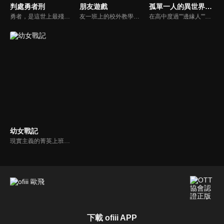
判處勇者刑
朋友遊戲
孤單一人的異世界攻略
勇者，是這世上最殘酷的刑罰。犯下大罪之人，將被判處成為「勇者」，被迫投入與魔王的戰爭之中。即便被殺，也會被強制復活，連死亡都不被允許。被施以勇者刑的前聖騎士團長．賽羅．佛魯巴茲，率領著一支由性格扭曲的罪人所組成的勇者懲罰部隊，奔馳於戰場最前線。在這殘酷環境之中，賽羅遇見了最強的生物兵器之一劍之《女神》泰奧莉塔。「等你殲滅所有敵人之後，要好好讚美我…然後摸摸我的頭。」為了活下去，也為了向陷害自己的人復仇—。與《女神》締結契約的賽羅，毅然投身於這絕望世界中的激烈戰火與陰謀漩渦之中。
友一班上的校外教學旅行的錢被偷了，而偷錢的人就是好友5人組的其中一人。那個人因為欠下高額債務，偷走旅行費用當做報名朋友遊戲的報名費，想要好朋友一起幫忙還清負債。5人雖然不清楚是誰做的，可是基於友情，眾人決定一起參加遊戲。
在高中度過""邊緣人""生活的遙，上課時突然跟同班同學一起被召喚到異世界。只要從外掛技能清單中選擇喜歡的技能，神明就會賜予你──本來應該是這樣的，但外掛技能是先搶先贏，所以強勢技能都已經被同學們拿完了！？由於神明惱羞成怒，遙被硬塞了全部剩下的負面技能，還因為技能『邊緣人』的關係，到了異世界也只能孤單一人冒險……。不依賴外掛，還要超越外掛──最強""邊緣人""的異世界困難模式攻略譚，開幕！
幼女戰記
現實主義的菁英上班族，某天在神的失控與強求之下轉生到了異世界，成為名為提古雷查夫的幼女。在這運用魔導寶珠等魔導兵器且飄著硝煙的戰爭世界，帶著口齒不清的話語，她將徹底發揮才能與生前的知識來擊墜敵軍。
下載 ofiii APP