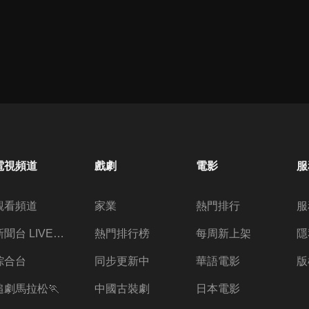
電視頻道
戲劇
電影
服
觀看頻道
家業
熱門排行
服
新聞台 LIVE 直播
熱門排行榜
每周新上架
隱
綜合台
同步更新中
華語電影
版
追劇馬拉松🏃
中國古裝劇
日本電影