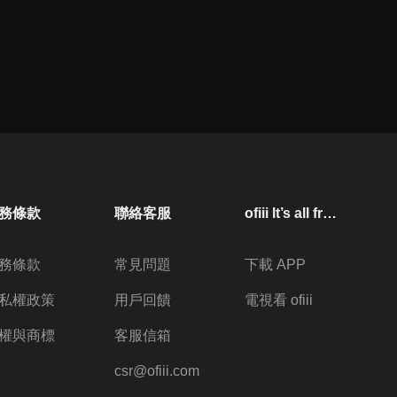
務條款
聯絡客服
ofiii lt’s all free
務條款
常見問題
下載 APP
私權政策
用戶回饋
電視看 ofiii
權與商標
客服信箱
csr@ofiii.com