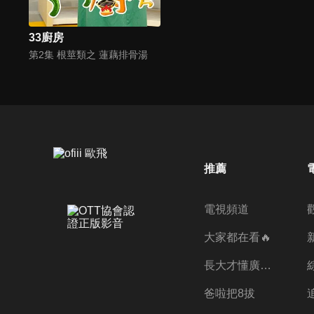
33廚房
第2集 根莖類之 蓮藕排骨湯
推薦
電視頻道
大家都在看🔥
長大才懂廣志的偉大
爸啦把8拔