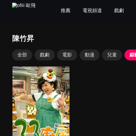
推薦
電視頻道
戲劇
陳竹昇
全部
戲劇
電影
動漫
兒童
綜