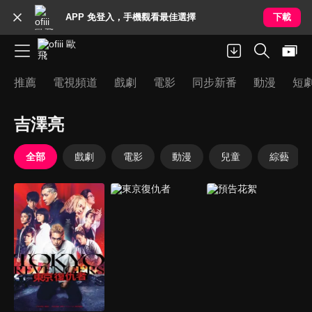
APP 免登入，手機觀看最佳選擇
下載
推薦
電視頻道
戲劇
電影
同步新番
動漫
短
吉澤亮
全部
戲劇
電影
動漫
兒童
綜藝