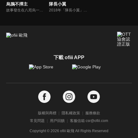
烏鴉不擇主
隊長小翼
故事發生在八咫烏一族所居住的異世界「山內」。 一名八咫烏的少年雪哉，開始服侍外表俊美，個性卻十分奇特的皇太子， 卻因此被捲入有關爭奪日嗣之子身分的陰謀漩渦當中──
2018年「隊長小翼」將再度讓世界沸騰！本作描述轉學進入南葛小學的天才足球少年大空翼，在與若林源三、日向小次郎等來自全國的對手們的戰鬥中，逐漸成長蛻變為獨當一面的足球運動員。
下載 ofiii APP
版權與商標
隱私權政策
服務條款
常見問題
用戶回饋
客服信箱 csr@ofiii.com
Copyright ©
2026
ofiii 歐飛 All Rights Reserved