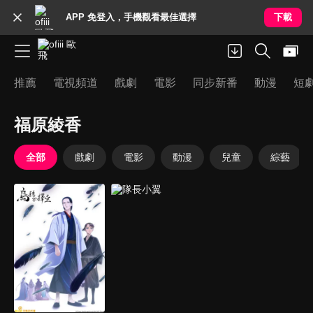
APP 免登入，手機觀看最佳選擇
下載
推薦
電視頻道
戲劇
電影
同步新番
動漫
短
福原綾香
全部
戲劇
電影
動漫
兒童
綜藝