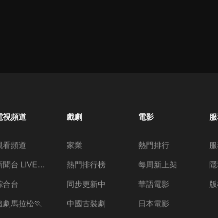
電視頻道
戲劇
電影
服
觀看頻道
家業
熱門排行
服
新聞台 LIVE 直播
熱門排行榜
每周新上架
隱
綜合台
同步更新中
華語電影
版
追劇馬拉松🏃
中國古裝劇
日本電影