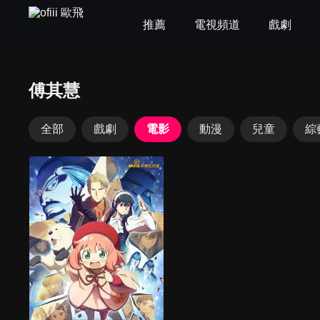
推薦
電視頻道
戲劇
傅其慧
全部
戲劇
電影
動漫
兒童
綜