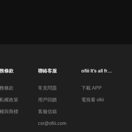
務條款
聯絡客服
ofiii lt’s all free
務條款
常見問題
下載 APP
私權政策
用戶回饋
電視看 ofiii
權與商標
客服信箱
csr@ofiii.com