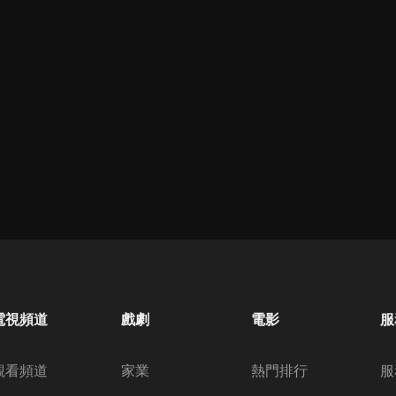
電視頻道
戲劇
電影
服
觀看頻道
家業
熱門排行
服