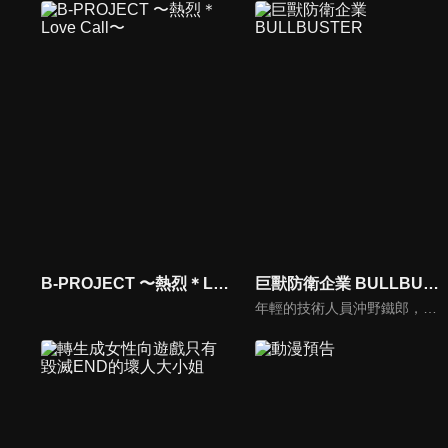
B-PROJECT 〜熱烈＊Love Call〜
巨獸防衛企業 BULLBUSTER
年輕的技術人員沖野鐵郎，帶著自己開發的新型機器人BULLBUSTER，被派往害獸驅除公司波止工業。對於從小就憧憬著機器人的他來說，能夠成為一名機器人駕駛員，就像做夢一樣。然而，在充滿期待的沖野面前的，是快要倒閉的公司以及每發射一枚飛彈時產生的資金問題，這是完全與想像不符的殘酷現實！？「打倒巨獸說起來簡單，可別忘了，實行起來是要花很多錢的！！」機器人的燃料費、駕駛員的人工費，甚至一顆子彈的浪費都是不可接受的。在消滅巨獸的「理想」和成本的「現實」的夾縫中，波止的未來會是怎樣？