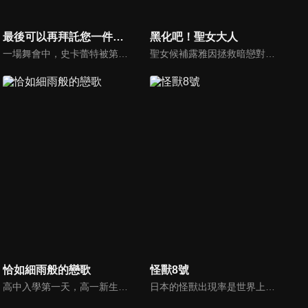
最後可以再拜託您一件事嗎?
黑化吧！聖女大人
一場舞會中，史卡蕾特被第二王子凱爾宣告解除婚約，更被加諸莫須有的罪名及「惡役千金」的稱號，陷入遭眾多貴族譴責的窘境。至今為止不斷忍耐著的她，已經受夠和愚蠢的凱爾繼續交往了！怒上心頭的史卡蕾特說出自己的請託——「請問方便讓我在最後將各位打得落花流水嗎？」武鬥派大小姐的故事就此展開！
聖女候補露雅因拯救暗戀對象瀕死後，遭遇摯友與戀人的雙重背叛，因此引發心理轉變與復仇計畫。 主角在經歷信仰崩塌後，放棄治癒能力，轉而與二皇子結成同盟，共同揭露神殿背後的權力陰謀。
恰如細雨般的戀歌
怪獸8號
高中入學第一天，高一新生陽鞠，在新生歡迎會見到了表演樂團的主唱——朝凪依，並且對依萌生了一見鍾情的憧憬。當陽鞠在校舍遇見依，表明自己的心意後，依對直率地表明自己憧憬之情的陽鞠萌生了一見鍾情的戀愛情愫……
日本的怪獸出現率是世界上屈指可數的，在這個國家，怪獸會無情地侵略日常生活。日比野卡夫卡曾經以成為防衛隊員為目標，但是現在只從事專門清理怪獸的工作。某天，卡夫卡因為某神秘生物的緣故，身體變成了怪獸，負責討伐怪獸的日本防衛隊稱之為「怪獸８號」。