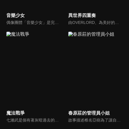
音樂少女
異世界四重奏
偶像團體「音樂少女」是完全賣不出去的C級偶像。雖然一直默默無聞，製作人池橋跟成員們仍拚了命地努力。池橋認為「音樂少女」欠缺的是新成員。「需要一個能抓住成功機會、有如炸藥雷管般的偶像！」，為此池橋致力舉行試鏡找尋偶像。後來有一天，「音樂少女」與華子相遇了…
由OVERLORD、為美好的世界獻上祝福！、Re:從零開始的異世界生活、幼女戰記、盾之勇者成名錄五部轉生異世界輕小說一起演出的電視動畫。角色們紛紛迷你化變成二頭身，準備好來大鬧一場了。在某天出現了一個神秘的按鈕，按下去之後，就會被召喚到另一個世界，與從其他異世界被召喚來的人聚集在一起 …
魔法戰爭
春原莊的管理員小姐
七瀨武是個有著灰暗過去的普通高中生，他和青梅竹馬五十島胡桃因某種緣故而假扮成為情侶，除此之外的一切都平凡無奇。某天，武在校內發現一位穿著陌生制服、倒在校園的少女相羽六，因這場邂逅使得七瀨武的命運產生巨大的改變。
故事描述椎名亞樹為了讓自己更有男子氣概，藉著升上中學的機會前往東京生活並入住學生宿舍「春原莊」。而在那裡等著他的，是帶有母性光輝的管理員大姐姐與三位學姐。