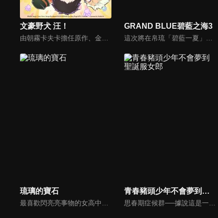
文豪野犬 汪！
GRAND BLUE碧藍之海3
由朝霧卡夫卡擔任原作、金井貓負責作畫的《文豪 野犬》官方Q版漫畫《文豪野犬 汪！》，將改編成動畫！武裝偵探社與港區黑幫的人物們變迷你版了！！可愛的敦等人帶來與本傳不同風格的搞笑漫畫。
這次將在帛琉「碧藍一夏」！北原伊織來到伊豆開始大學生活後已經過了幾個月——。他寄住於潛水商店「Grand Blue」，和可愛的表妹古手川千紗住在同一個屋簷下。再加上表姊古手川奈奈華、充滿成熟魅力的濱岡梓、同年級的同學吉原愛菜，伊織過著一帆風順的青春校園生活！……然而這只是其中一個面向，其實他大學生活的大半都是和全裸的臭男人們的瘋狂鬧劇！說起來也是因為伊織加入的潛水社團「Peek a Boo」是個潛水頻率普普，卻天天和群壯漢脫光衣服飲酒作樂，過著喧鬧的日常生活的社團。而在這其中，伊織和是個帥哥、但其實是貨真價實的御宅族的今村耕平一起生活，如今的他已經被社團徹底同化了。某天，奈奈華告訴伊織潛水商店「Dolphin」在帛琉新開了分店，但現在人手不足，所以希望他能去幫忙。然而，伊織卻想到耕平曾表示因為海外無法在第一時間看到動畫，所以不願出國……。在這個夏天，首次以海外的帛琉為舞台的「碧藍生活」即將揭開序幕！
琉璃的寶石
青春豬頭少年不會夢到聖誕服女郎
最喜歡閃亮亮事物的女高中生・谷川瑠璃有天聽說「可以靠自己採到水晶！」而為了尋找水晶前往山中。她在山裡遇見專攻礦物學的女研究生・荒砥凪，於是兩人決定一同採集礦物。有時為了尋找水晶走在山中的道路，有時為了撿拾石榴石浸在溪水中，有時又為了尋找未知的礦物而窺望顯微鏡──瑠璃在凪的引導下，一頭栽進了礦物採集的世界。「就算是我應該也能採得到才對。」這正是任誰都曾有過的夢想。正宗科學冒險故事就要開始了！
思春期症候群──據說這是一種由不安定的精神狀態引發的不可思議現象。在高中時期與許多出現思春期症候群的少女們相遇的「梓川咲太」，如今也成為大學生了。咲太與國民級人氣女演員、同時也是他的戀人的「櫻島麻衣」都考上了位於金澤八景的大學。他在校園內，發現了一名穿著不合時節的迷你裙聖誕女郎。「真讓人驚訝。原來你看得見我啊。」她說出了這句似曾相識的台詞。聲稱自己正在「贈送思春期症候群」的迷你裙聖誕女郎，對咲太說道——「……我的名字叫霧島透子。」社群網站流行的預知夢、身分不明的網路歌手、騷靈現象，隨著一個個充滿謎團的現象的發生，與心緒蕩漾的少女們之間不可思議的故事將再度開始。思春期不會結束──