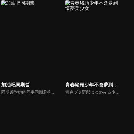
加油吧同期醬
青春豬頭少年不會夢到懷夢美少女
同期醬對她的同事同期君抱有好感，卻因為自己的膽怯遲遲無法說出口。兩人在工作的過程中經歷了各種事件，但遲鈍的同期君始終沒有察覺她的心意。此時後輩醬也正虎視眈眈著，她積極地對同期君發起攻勢，不斷伺機介入兩人之間。究竟同期醬能不能順利地傳達出她心意呢。
青春ブタ野郎はゆめみる少女の夢を見ない