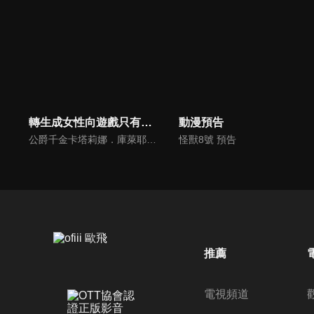
轉生成女性向遊戲只有毀滅END的壞人大小姐
動漫預告
公爵千金卡塔莉娜．庫萊耶思回想起前世的記憶。這裡是她生前沉迷的女性向遊戲「FORTUNE LOVER」的世界，自己則是妨礙遊戲主角戀情的壞人大小姐！遊戲中為卡塔莉娜準備的結局，要不是被流放到國外…就是被人殺害…一定要想辦法避開這些毀滅END！各種會錯意與花言巧語的哄騙交織而成的戀愛喜劇揭開序幕。
怪獸8號 預告
推薦
電視頻道