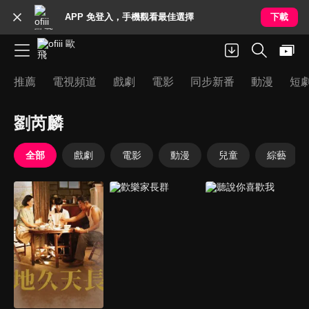
APP 免登入，手機觀看最佳選擇
下載
推薦
電視頻道
戲劇
電影
同步新番
動漫
短
劉芮麟
全部
戲劇
電影
動漫
兒童
綜藝