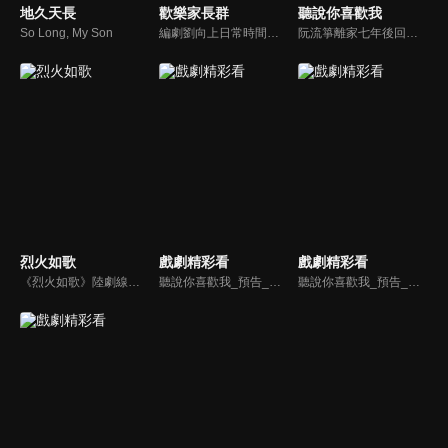
地久天長
歡樂家長群
聽說你喜歡我
So Long, My Son
編劇劉向上日常時間安排相對自由，在家裡負責兒子果寧、女兒果寶的教育陪護，妻子戴靜選擇在薪酬較高的外地公司打拼。劉向上一家因為孩子開學而與朋友、鄰居及其他學生家長成為“群友”，面對各種突發狀況的新手家長們和鬼馬精靈的孩子們共同迎接教育新課堂、人生新起點的故事。
阮流箏離家七年後回北京，成為北雅醫院神經外科的一名進修醫生。前夫寧至謙是北雅最優秀的神外醫生，他主動做阮流箏的導師，只為能彌補曾經失敗的婚姻對她的傷害。然而，阮流箏早已不是當年那個脆弱膽怯的女孩，在工作中他們爭執、和解又並肩作戰，命運在兩人之間牽起的那根紅線一直未曾剪斷...
烈火如歌
戲劇精彩看
戲劇精彩看
《烈火如歌》陸劇線上看。講述烈火山莊的繼承人烈如歌（迪麗熱巴），與在她生命中的三個男人：風華絕代的銀雪（周渝民）、幽藍孤傲的戰楓（張彬彬）、寧靜溫柔的玉自寒，因十九年前江湖上的塵封往事而一同捲入恩怨漩渦，展開一段愛恨燃情，驚心動魄，糾結虐心的奇戀故事。
聽說你喜歡我_預告_劇情篇
聽說你喜歡我_預告_情感篇