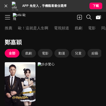
APP 免登入，手機觀看最佳選擇
下載
推薦
歐！這就是人生啊
電視頻道
戲劇
電影
同
鄭嘉穎
全部
戲劇
電影
動漫
兒童
綜藝