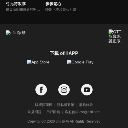
弓元特攻隊
步步驚心
被負面新聞纏身的明星弓禮，無端與假扮占星師的心理學畢業生共同捲入了一宗謀殺案，並成為各方眼中的替罪羊，然而，弓禮運用自己都沒想到的睿智和果敢，戰勝了懶惰、無腦等種種非英雄體質，識破套路，見招拆招，和警隊正義力量合作，最終絕地求生，偵破彌天大案。
陸劇《步步驚心》線上看。張曉（劉詩詩）是一位熟知清代歷史的現代社會白領，她卻一腳踏入穿越時空的隧道，變身為16歲的清朝宮廷少女若曦。在這風雲詭變的宮廷中，除了被捲入九子奪嫡的暗戰，自己與胤禛（吳奇隆）的感情也夾雜在宮廷鬥爭中備受煎熬…
下載 ofiii APP
版權與商標
隱私權政策
服務條款
常見問題
用戶回饋
客服信箱 csr@ofiii.com
Copyright ©
2026
ofiii 歐飛 All Rights Reserved