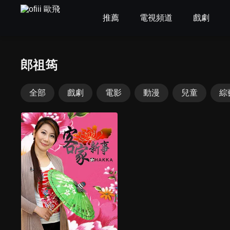
推薦
電視頻道
戲劇
郎祖筠
全部
戲劇
電影
動漫
兒童
綜