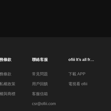
務條款
聯絡客服
ofiii lt’s all free
務條款
常見問題
下載 APP
私權政策
用戶回饋
電視看 ofiii
權與商標
客服信箱
csr@ofiii.com