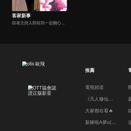
客家新事
跟著主持人郎祖筠一起關心客家事，體驗客家文化之美，透過見證分享一同經歷上帝的恩典。
推薦
電視頻道
《凡人修仙傳》第五季全新開播✨
大家都在看🔥
新哆啦A夢o((ﾐﾟｴﾟﾐ))o