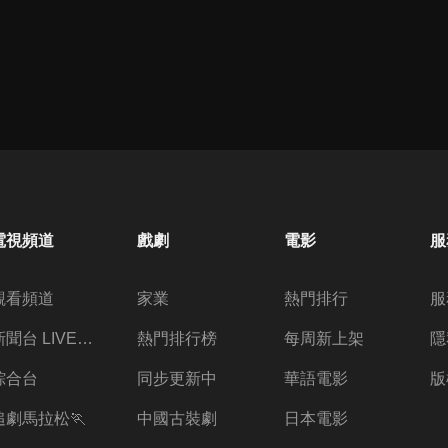
電視頻道
戲劇
電影
服
觀看頻道
家業
熱門排行
服
新聞台 LIVE 直播
熱門排行榜
每周新上架
隱
綜合台
同步更新中
華語電影
版
追劇馬拉松🏃
中國古裝劇
日本電影