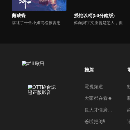
繭成蝶
授她以柄(50分鐘版)
講述了千金小姐簡橙被害患抑鬱症，年少時曾救下的集團總裁周庭宴暗藏愛意，多年後他以婚姻為盾護她周全。周庭宴用溫柔陪伴引導簡橙自愈，她在他的愛裡破繭重生，才知這場先婚後愛，是他蓄謀已久的雙向救贖。
蘇顏與宇文淵曾是戀人，但蘇顏被姊姊設局嫁入皇室。後來皇帝病重，太子年幼，叛軍謀反，皇城被圍攻，為了活命，她求南川王宇文淵帶兵相助。宇文淵果真帶兵解決危機，兩人愛火又再度重燃，接續開啟這段禁忌的叔嫂戀。
推薦
電視頻道
大家都在看🔥
長大才懂廣志的偉大
爸啦把8拔