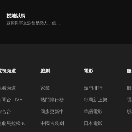
授她以柄
蘇顏與宇文淵曾是戀人，但蘇顏被姊姊設局嫁入皇室。後來皇帝病重，太子年幼，叛軍謀反，皇城被圍攻，為了活命，她求南川王宇文淵帶兵相助。宇文淵果真帶兵解決危機，兩人愛火又再度重燃，接續開啟這段禁忌的叔嫂戀。
電視頻道
戲劇
電影
服
觀看頻道
家業
熱門排行
服
新聞台 LIVE 直播
熱門排行榜
每周新上架
隱
綜合台
同步更新中
華語電影
版
追劇馬拉松🏃
中國古裝劇
日本電影