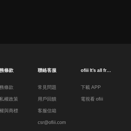
務條款
聯絡客服
ofiii lt’s all free
務條款
常見問題
下載 APP
私權政策
用戶回饋
電視看 ofiii
權與商標
客服信箱
csr@ofiii.com