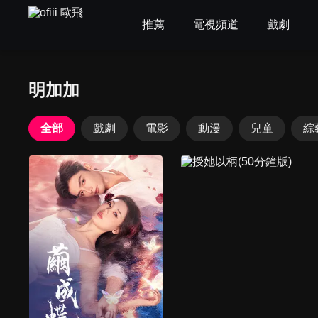
推薦
電視頻道
戲劇
明加加
全部
戲劇
電影
動漫
兒童
綜