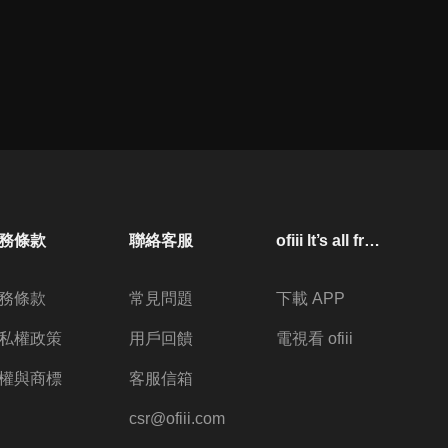
務條款
聯絡客服
ofiii lt’s all free
務條款
常見問題
下載 APP
私權政策
用戶回饋
電視看 ofiii
權與商標
客服信箱
csr@ofiii.com