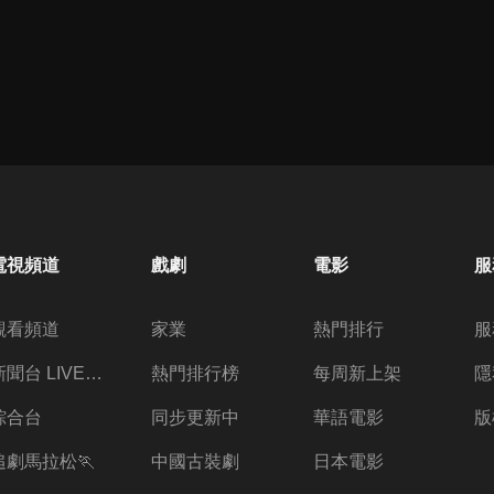
電視頻道
戲劇
電影
服
觀看頻道
家業
熱門排行
服
新聞台 LIVE 直播
熱門排行榜
每周新上架
隱
綜合台
同步更新中
華語電影
版
追劇馬拉松🏃
中國古裝劇
日本電影