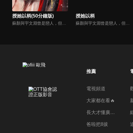
授她以柄(50分鐘版)
授她以柄
蘇顏與宇文淵曾是戀人，但蘇顏被姊姊設局嫁入皇室。後來皇帝病重，太子年幼，叛軍謀反，皇城被圍攻，為了活命，她求南川王宇文淵帶兵相助。宇文淵果真帶兵解決危機，兩人愛火又再度重燃，接續開啟這段禁忌的叔嫂戀。
蘇顏與宇文淵曾是戀人，但蘇顏被姊姊設局嫁入皇室。後來皇帝病重，太子年幼，叛軍謀反，皇城被圍攻，為了活命，她求南川王宇文淵帶兵相助。宇文淵果真帶兵解決危機，兩人愛火又再度重燃，接續開啟這段禁忌的叔嫂戀。
推薦
電視頻道
大家都在看🔥
長大才懂廣志的偉大
爸啦把8拔