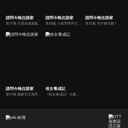
請問今晚住誰家
請問今晚住誰家
請問今晚住誰家
第37集 百度高溫蒸氣侵襲，三人無處可躲、頻頻求饒？！
第36集 小孩哭鬧不已、工作皮膚過敏！？兄弟三人拼命展現不撓精神面對挑戰！
第35集 毛巾變天鵝？！李李仁溫昇豪巧手助求婚！
請問今晚住誰家
俗女養成記
第34集 戲劇天王溫昇豪登場，旅途竟然狀況百出讓李、肯尷尬不已？
《俗女養成記》台劇線上看。陳嘉玲（謝盈萱），一個不像台北女生的台南女生。年屆39歲的她，沒房沒車也沒有老公沒小孩。當年不惜引發家庭革命也要離開家鄉的她，在台北奮鬥了近二十年，到頭來竟然是一場空？ 過去一直追求「淑女」的夢想，卻在跨入40歲大關的時候，開始認清自己其實是個「俗女」。