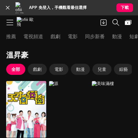
APP 免登入，手機觀看最佳選擇
下載
推薦
電視頻道
戲劇
電影
同步新番
動漫
短
溫昇豪
全部
戲劇
電影
動漫
兒童
綜藝