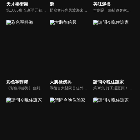
天才衝衝衝
源
美味滿樓
第1005集 全新單元初一強勢登場！韻腳Tempo大玩創意拜年～
描寫客籍先民渡海來台、胼手胝足拓墾新天地，並建立亞洲第一口油井的故事。吳霖芳，一個身形與長相再普通不過的凡人，他用春蠶般的堅持挖開了亞洲第一口油井，也找到心中屬於自己的一口油井，是他畢生的志業，也是生命的最後出路。
本劇是一部描述客家女人情勤檢美德與各種客家美食的連續劇，以客家庄「辦桌」為切入點，藉著「辦桌」的廚師到各地位人辦桌來介紹客家文化、習俗和濃濃的家族親情。
彩色寧靜海
大將徐傍興
請問今晚住誰家
《彩色寧靜海》台劇線上看。刻劃出畫家潘朝森的故事。因為兒時曾經短暫失去視覺，失而復明的潘朝森，比一般人對色彩的感受更為敏銳，他的生命也在歷經瑰麗璀璨的色彩之後，終歸於心靈的寧靜。
戰後台大醫院首任外科主任，同時也是美和技術學院、美和中學創辦人，有「臺灣第一刀」之稱的徐傍興博士，一生仗義疏財、醫病救入、作育英才、推廣運動。他對台灣的醫學發展與教育有何貢獻？又如何接觸棒球，成立美和棒球隊，創造台灣棒球風華？在本劇中有真實而豐富的呈現。
第38集 打工遇瓶頸！！李李仁、溫昇豪互相挑釁不平靜！