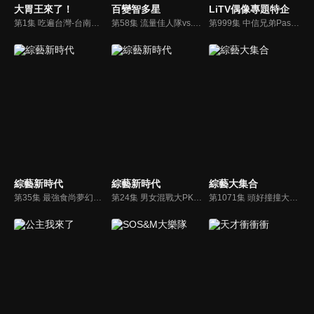
大胃王來了！
百變智多星
LiTV偶像專題特企
第1集 吃遍台灣-台南米食大胃王
第58集 流量佳人隊vs.網路女神隊
第999集 中信兄弟Passion Sisters - Wendy璇璇,瑄,Winnie維尼,芊芊,牛奶,衣宸,莎莎專訪
綜藝新時代
綜藝新時代
綜藝大集合
第35集 最強食尚夢幻組合 超強戰友大團圓 (台南)
第24集 男女混戰大PK (高雄)
第1071集 頭好撞撞大家都頭昏眼花！遊戲失敗要被水球砸！胡祖薇救駕莎莎能否成功？