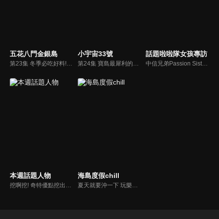
五花八門金銀島
小宇宙33號
話題啦啦隊女孩專訪
第23集 冬季必吃好料!! 老饕推薦火鍋大拍賣
第24集 寶島最犀利的巨無霸來啦!!
中信兄弟Passion Sister - Wendy璇璇,瑄,Winnie維尼,芊芊,牛奶,衣宸,莎莎專訪
本週話題人物
海島度假chill
挖啊挖! 奇特優點挖出來!! 竟然還有這些奇葩事!!
夏天就要沖一下 玩樂沖繩全攻略!!