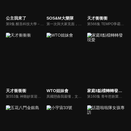
公主我來了
SOS&M大樂隊
天才衝衝衝
第9集 醒吾科技大學－異國公主決戰時裝伸展台！展榮展瑞化身黑白天使驚豔全場！
第一次與大家見面，他們決定跟著『卡加布列島』的音樂去小島旅行，想像著在卡加布列島上會遇到哪些有趣的動物好朋友。
第566集 TEMPO爭霸戰資格賽(3)
天才衝衝衝
WTO姐妹會
家庭8點檔轉轉發現愛
第553集 神雞妙算迎新春
異國戀曲我最懂，文化衝擊大不同！到底新住民怎麼看台灣？讓我們與主持人和來自世界各地的外國朋友，一起聊聊不同國家文化差異、衝擊、風俗、語言學習經驗、婚姻生活等。
第160集 青年想創業，困難不困難