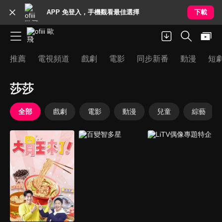
APP 免登入，手機觀看最佳選擇
下載
推薦
電視頻道
戲劇
電影
同步新番
動漫
短
莎莎
全部
戲劇
電影
動漫
兒童
綜藝