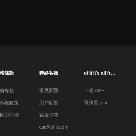
務條款
聯絡客服
ofiii lt’s all free
務條款
常見問題
下載 APP
私權政策
用戶回饋
電視看 ofiii
權與商標
客服信箱
csr@ofiii.com