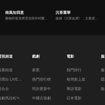
南風知我意
沉香重華
藥物研發員傅雲深與外科醫生朱舊落後地區進行人道醫療救援，兩人從誤解到經歷生死後的兩心相許，還來不及坦誠心意，一場事故讓傅雲深陷入人生低谷，他斬斷與朱舊的聯繫。一年後，朱舊以家庭醫生的身份與傅雲深重逢，面對他的百般刁難，朱舊用樂觀的心態與不離不棄的愛慢慢治癒雲深，陪他走出黑暗深淵。
接續《沉香如屑》，主要講述了顏淡、唐周、餘墨在凡間找尋神器，並無意中了解到仙魔大戰真相的故事。唐周想起自己曾是守護結界、保護蒼生的戰神，顏淡是可療愈傷痛的菡萏仙子，二人過往曾錯過情緣，再結緣後在相知相識中解開過往誤會。在唐周等人的努力下，終找出惡勢力的幕後主腦。
電視頻道
戲劇
電影
服
觀看頻道
家業
熱門排行
服
新聞台 LIVE 直播
熱門排行榜
每周新上架
隱
綜合台
同步更新中
華語電影
版
追劇馬拉松🏃
中國古裝劇
日本電影