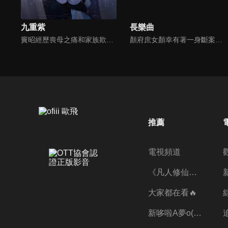
九重紫
長樂曲
竇昭經歷喪母之痛和家族欺凌，在大雨之夜與宋墨在田莊相逢，用自己的智慧幫其保下平寇有功的定國公一脈遺孤，命運也將兩人緊緊相連。宋墨深陷家變謎團，竇昭則在繼母的破壞下遭遇換親流言，他們在困境中選擇成親結盟，攜手合作共度難關，也從相互猜忌逐漸相知相惜。
顏府庶女顏幸有著一身斷案本領，總能透過蛛絲馬跡找到答案。長大後考入刑部，成為一名伸張正義的女官，但因三姐逃婚，而被迫替三姐嫁給內衛府大閣領沈渡。京中離奇的案件頻頻發生，顏幸與沈渡二人一起破案，並在一次又一次的關鍵時刻互相扶持，感情逐漸升溫，攜手揭開驚天陰謀，共同守護襄安城的安寧。
推薦
電視頻道
《凡人修仙傳》第五季全新開播✨
大家都在看🔥
新哆啦A夢o((ﾐﾟｴﾟﾐ))o