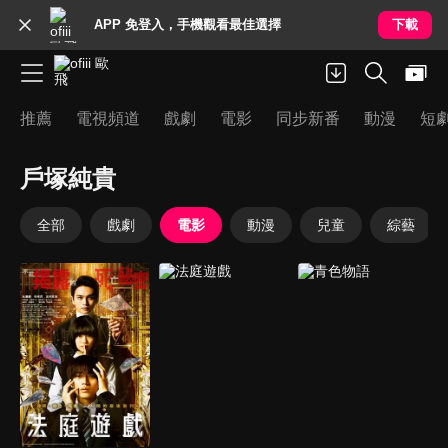
APP 免登入，手機觀看最佳選擇
下載
推薦
電視頻道
戲劇
電影
同步新番
動漫
短
戶塚純貴
全部
戲劇
電影
動漫
兒童
綜藝