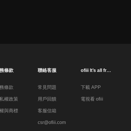
務條款
聯絡客服
ofiii lt’s all free
務條款
常見問題
下載 APP
私權政策
用戶回饋
電視看 ofiii
權與商標
客服信箱
csr@ofiii.com