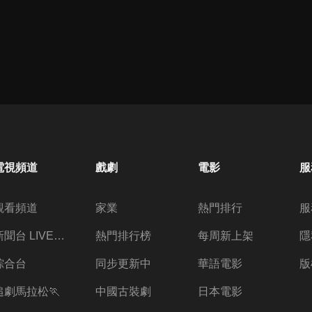
電視頻道
戲劇
電影
服
觀看頻道
家業
熱門排行
服
新聞台 LIVE 直播
熱門排行榜
每周新上架
隱
綜合台
同步更新中
華語電影
版
追劇馬拉松🏃
中國古裝劇
日本電影