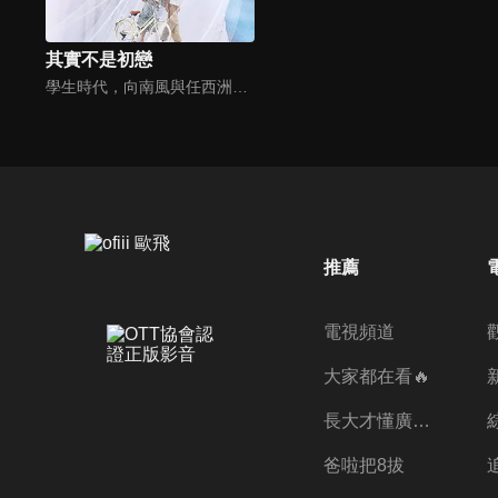
其實不是初戀
學生時代，向南風與任西洲曾有過一段美好的初戀，懵懂的愛意最終因為遺憾分手。多年後意外重逢，已然成長的二人，能否跨越現實阻礙，重新牽手？回憶和現實交替，該劇將帶領觀眾感受甜虐交織的動人愛戀。
推薦
電視頻道
大家都在看🔥
長大才懂廣志的偉大
爸啦把8拔