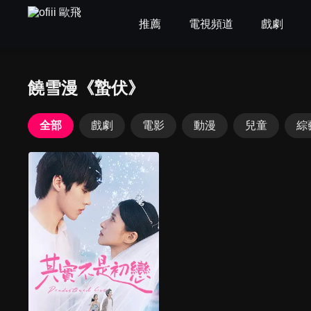
推薦
電視頻道
戲劇
饒雪漫《蟄伏》
全部
戲劇
電影
動漫
兒童
綜