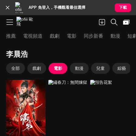
APP 免登入，手機觀看最佳選擇
下載
推薦
電視頻道
戲劇
電影
同步新番
動漫
短
李晨浩
全部
戲劇
電影
動漫
兒童
綜藝