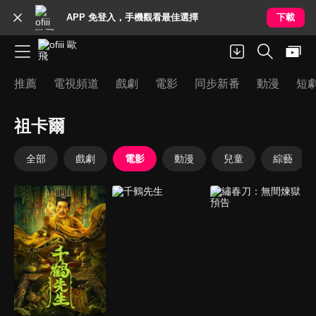
APP 免登入，手機觀看最佳選擇
下載
推薦
電視頻道
戲劇
電影
同步新番
動漫
短
祖卡爾
全部
戲劇
電影
動漫
兒童
綜藝