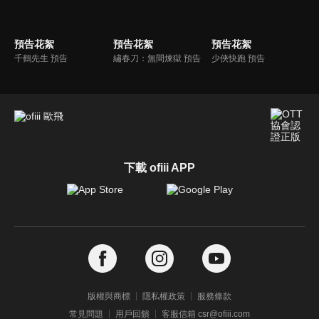
預告花絮
預告花絮
預告花絮
千鶴先生‎ 預告
繡春刀：無間煉獄 預告
少俠快跑 預告
下載 ofiii APP
版權與商標
隱私權政策
服務條款
常見問題
用戶回饋
客服信箱 csr@ofiii.com