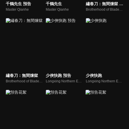
千鶴先生‎ 預告
千鶴先生‎
繡春刀：無間煉獄 預告
Master Qianhe
Master Qianhe
Brotherhood of Blades 3: The Embroidered Sword
繡春刀：無間煉獄
少俠快跑 預告
少俠快跑
Brotherhood of Blades 3: The Embroidered Sword
Longxing Northern Expedition
Longxing Northern Expedition