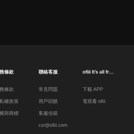
務條款
聯絡客服
ofiii lt’s all free
務條款
常見問題
下載 APP
私權政策
用戶回饋
電視看 ofiii
權與商標
客服信箱
csr@ofiii.com