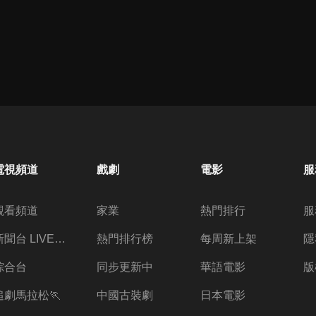
電視頻道
戲劇
電影
服
觀看頻道
家業
熱門排行
服
新聞台 LIVE 直播
熱門排行榜
每周新上架
隱
綜合台
同步更新中
華語電影
版
追劇馬拉松🏃
中國古裝劇
日本電影