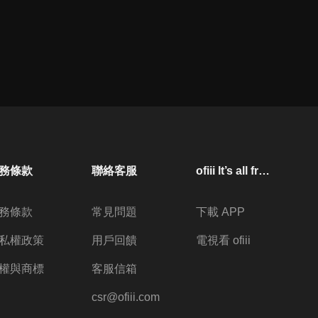
務條款
聯絡客服
ofiii lt’s all free
務條款
常見問題
下載 APP
私權政策
用戶回饋
電視看 ofiii
權與商標
客服信箱
csr@ofiii.com