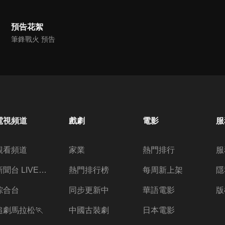
預告花絮
筆鋒戰火 預告
電視頻道
戲劇
電影
服
觀看頻道
家業
熱門排行
服
新聞台 LIVE 直播
熱門排行榜
每周新上架
隱
綜合台
同步更新中
華語電影
版
追劇馬拉松🏃
中國古裝劇
日本電影