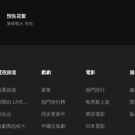
預告花絮
筆鋒戰火 預告
電視頻道
戲劇
電影
服
觀看頻道
家業
熱門排行
服
新聞台 LIVE 直播
熱門排行榜
每周新上架
隱
綜合台
同步更新中
華語電影
版
追劇馬拉松🏃
中國古裝劇
日本電影