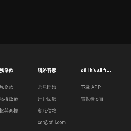
務條款
聯絡客服
ofiii lt’s all free
務條款
常見問題
下載 APP
私權政策
用戶回饋
電視看 ofiii
權與商標
客服信箱
csr@ofiii.com