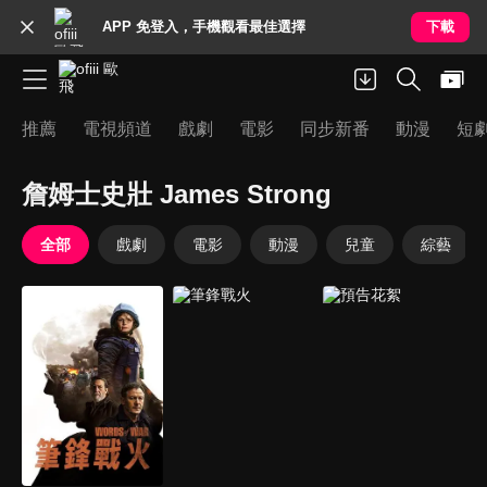
APP 免登入，手機觀看最佳選擇
下載
推薦
電視頻道
戲劇
電影
同步新番
動漫
短
詹姆士史壯 James Strong
全部
戲劇
電影
動漫
兒童
綜藝