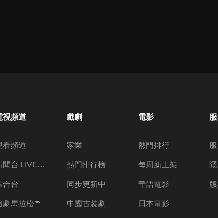
電視頻道
戲劇
電影
服
觀看頻道
家業
熱門排行
服
新聞台 LIVE 直播
熱門排行榜
每周新上架
隱
綜合台
同步更新中
華語電影
版
追劇馬拉松🏃
中國古裝劇
日本電影