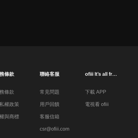
務條款
聯絡客服
ofiii lt’s all free
務條款
常見問題
下載 APP
私權政策
用戶回饋
電視看 ofiii
權與商標
客服信箱
csr@ofiii.com