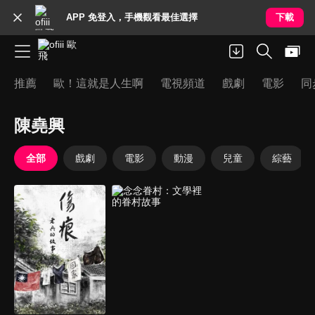
APP 免登入，手機觀看最佳選擇
下載
推薦
歐！這就是人生啊
電視頻道
戲劇
電影
同
陳堯興
全部
戲劇
電影
動漫
兒童
綜藝