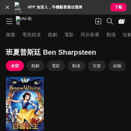
APP 免登入，手機觀看最佳選擇
下載
推薦
電視頻道
戲劇
電影
同步新番
動漫
短
班夏普斯廷 Ben Sharpsteen
全部
戲劇
電影
動漫
兒童
綜藝