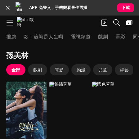
APP 免登入，手機觀看最佳選擇
下載
推薦
歐！這就是人生啊
電視頻道
戲劇
電影
同
孫美林
全部
戲劇
電影
動漫
兒童
綜藝