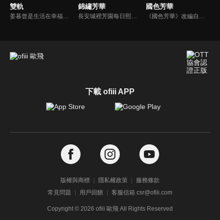
雙軌
錦繡芳華
國色芳華
姜暮曾是生活在幸福家庭中的小女孩，因父母離婚，生活發生巨變；而靳朝則隨父親移居泰國，成為地下賽車和拳場中的修車工。多年後，姜暮獨自前往泰國，揭開哥哥的秘密，兩人在異國重逢，從陌生到熟悉，共同面對生活的挑戰的故事。
長安城裡芳園每日熙來攘往，門庭若市，即便屢遭縣主李幼貞掣肘，依舊屹立不倒。萬國來朝時，芳園之主何惟芳臨危受命，於風雪中盛放牡丹，盡顯國色芳華，一時聲名大噪。經商致富之夢眼看就要成真，卻又突聞母親去世真相，對當下所為頓生迷茫，行商前路未卜。一次意外遇險，讓何惟芳豁然開朗，徹悟商人大義，轉以實業利民，教授百姓立業，創辦平價醫藥館“悟庸堂"造福萬民。同時暗中助力花鳥使蔣長揚與聖人，對抗意圖造反的寧王，重振國風。蔣長揚終與何惟芳心意互通，卻又不得不為大業而死。何惟芳決意要繼續實現二人共同的家國理想，她一邊行商濟民，一邊暗中籌措兵馬，欲助聖人捲土重來。生死關頭蔣長揚踏血而歸，與何惟芳所助河東軍並肩作戰，最終大敗寧王。諸事落定，國泰民安，牡丹芳飄萬里，春耕大地。
《國色芳華》改編自閱文集團旗下起點讀書作家意千重的同名小說，故事講述了商戶之女何惟芳，在“天下第一貪官”蔣長揚的協助下，從只有利益交換的婚姻中和離出戶。而後，何惟芳來到長安，憑藉培育稀世牡丹的高超技能和過人的經商頭腦與蔣長揚組成匠人與投資人組合，帶領一眾命運坎坷的女性開啟了創業之路。
下載 ofiii APP
版權與商標
隱私權政策
服務條款
常見問題
用戶回饋
客服信箱 csr@ofiii.com
Copyright ©
2026
ofiii 歐飛 All Rights Reserved