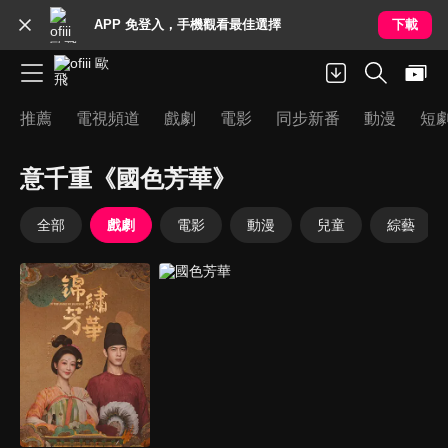
APP 免登入，手機觀看最佳選擇
下載
推薦
電視頻道
戲劇
電影
同步新番
動漫
短
意千重《國色芳華》
全部
戲劇
電影
動漫
兒童
綜藝