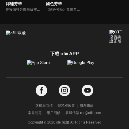
錦繡芳華
國色芳華
長安城裡芳園每日熙來攘往，門庭若市，即便屢遭縣主李幼貞掣肘，依舊屹立不倒。萬國來朝時，芳園之主何惟芳臨危受命，於風雪中盛放牡丹，盡顯國色芳華，一時聲名大噪。經商致富之夢眼看就要成真，卻又突聞母親去世真相，對當下所為頓生迷茫，行商前路未卜。一次意外遇險，讓何惟芳豁然開朗，徹悟商人大義，轉以實業利民，教授百姓立業，創辦平價醫藥館“悟庸堂"造福萬民。同時暗中助力花鳥使蔣長揚與聖人，對抗意圖造反的寧王，重振國風。蔣長揚終與何惟芳心意互通，卻又不得不為大業而死。何惟芳決意要繼續實現二人共同的家國理想，她一邊行商濟民，一邊暗中籌措兵馬，欲助聖人捲土重來。生死關頭蔣長揚踏血而歸，與何惟芳所助河東軍並肩作戰，最終大敗寧王。諸事落定，國泰民安，牡丹芳飄萬里，春耕大地。
《國色芳華》改編自閱文集團旗下起點讀書作家意千重的同名小說，故事講述了商戶之女何惟芳，在“天下第一貪官”蔣長揚的協助下，從只有利益交換的婚姻中和離出戶。而後，何惟芳來到長安，憑藉培育稀世牡丹的高超技能和過人的經商頭腦與蔣長揚組成匠人與投資人組合，帶領一眾命運坎坷的女性開啟了創業之路。
下載 ofiii APP
版權與商標
隱私權政策
服務條款
常見問題
用戶回饋
客服信箱 csr@ofiii.com
Copyright ©
2026
ofiii 歐飛 All Rights Reserved