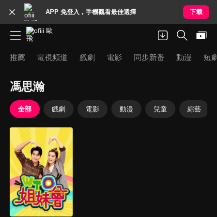
APP 免登入，手機觀看最佳選擇
下載
推薦
電視頻道
戲劇
電影
同步新番
動漫
短
馮思瀚
全部
戲劇
電影
動漫
兒童
綜藝